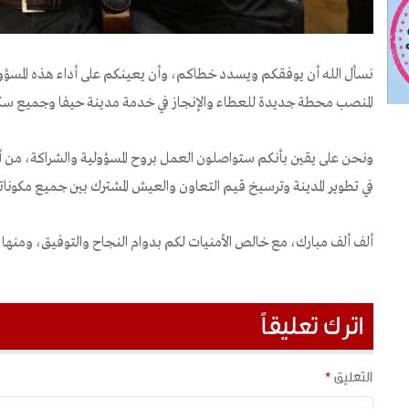
نسأل الله أن يوفقكم ويسدد خطاكم، وأن يعينكم على أداء هذه المس
المنصب محطة جديدة للعطاء والإنجاز في خدمة مدينة حيفا وجميع سكا
ونحن على يقين بأنكم ستواصلون العمل بروح المسؤولية والشراكة، من أج
في تطوير المدينة وترسيخ قيم التعاون والعيش المشترك بين جميع مكوناته
ألف ألف مبارك، مع خالص الأمنيات لكم بدوام النجاح والتوفيق، ومنها إل
اترك تعليقاً
التعليق
*