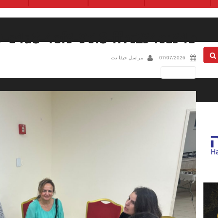
-e4a8-4ef3-9c18-ff7c234ce34b
07/07/2026
مراسل حيفا نت
Next