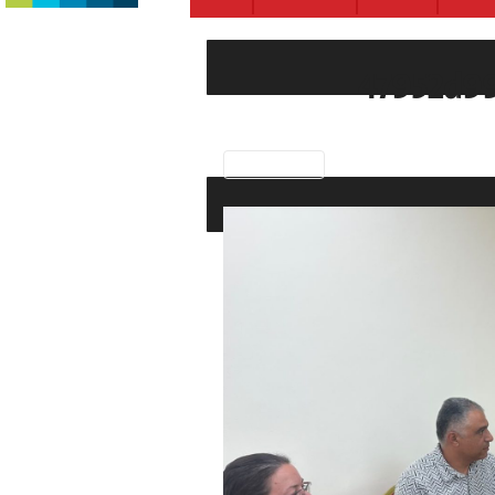
47952d99
Previous