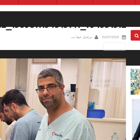
734591512_1505611154913141_1152226118456032112_n
01/07/2026
مراسل حيفا نت
Next