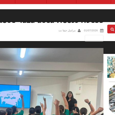
a80e-4a2d-a6ea-7f8853419ebb
01/07/2026
مراسل حيفا نت
Next