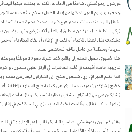
غيرشون زيدوفسكي، شاهدًا على الحادثة، لكنه لم يمتلك حينها الوسا
جمعية يديديم الذين تمكنوا من إنقاذ الطفل بسلام. دفعت هذه التجرب
يشغل اليوم منصب نائب مدير فرع طبريا ومحيط بحيرة طبريا، كما بادر ل
المركز. وانطلقت المبادرة من منطلق إدراك أن آلاف المرضى والزوار يفدون ي
مشكلات مثل تعطل المركبة، أو ثقب في الإطار، أو نفاد البطارية، أو حت
سريعة ومنظمة من داخل طاقم المستشفى نفسه.
هذا الأسبوع، تحول الحلم إلى و
تدريبية خاصة أُقيمت في قاعة المحاضرات في المركز الطبي تسفون، وأش
كما انضم المدير الإداري، شمعون صبّح، إلى المشاركين ليعبر عن دعمه وي
خضع المشاركون لتدريب عملي ركز على كيفية فتح السيارات المغلقة بأمان.
المشاركين على جهاز احترافي لتشغيل بطارية السيارة، وفاز به أحد الموظف
المبادرة بشكل فعّال، وأتاحت تنفيذ التدريب المهني للموظفين في إطار ر
وقال غيرشون زيدوفسكي، صاحب المبادرة ونائب المدير الإداري: “في تل
أجد مرة أخرى طفلًا عالقًا داخل سيارة من حولي دون أن أتمكن من مسا