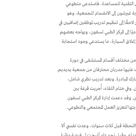
ئل التقنية للمساعدة، فاستدعى متطوعي
ة غيرشون إلى الانضمام للجمعية، وهو
احقًا إلى تنظيم تدريب لموظفين إضافيين في
وميًا إلى المركز الطبي تسفون، ويواجه بعضهم
ى إغلاق السيارة، ما يستدعي وجود استجابة
اقع. فقد شارك نحو 30 موظفًا وموظفة من مختلف أقسام المستشفى في دورة
رف عليها مدربان محترفان من جمعية يديديم.
بارك المبادرة. وبعد تدريب نظري شامل،
 وفي ختام اللقاء، أُجريت قرعة بين
ين. وقد دعمت إدارة المركز الطبي تسفون
ؤيتها لتعزيز العمل المجتمعي والتطوعي.
ك اللحظة قبل ثلاث سنوات، وعدت نفسي ألا
عدته. وقبل نحو عام أتيحت لي فرصة مؤثرة