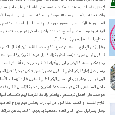
لإغلاق هذه الدائرة عندما تمكنت بنفسي من إنقاذ طفل علق داخل سيارة
والاستجابة الرائعة من نحو 30 موظفًا وموظفة انضموا إلى 
العاملون في المركز الطبي تسفون، ورغبتهم الصادقة في العطاء وتقديم 
المهنية. واليوم، بعد أن أصبح لدينا عشرات الموظفين المدربين، سنتم
يحتاج إليها داخل حرم المستشفى”.
وقال المدير الإداري، شمعون صبّح، الذي حضر اللقاء: “إن الإقبال الكبير ع
تسفون ليس مجرد مؤسسة طبية رائدة، بل هو عائلة وركيزة للمجتمع.
وجهدكم لمساعدة المرضى والزوار وأفراد الطاقم حتى خارج أقسام المستش
وستواصل إدارة المركز الطبي تسفون دعم وتشجيع كل مبادرة تعزز الخير
البروفيسور نوعام يهوداي، مدير المركز الطبي تسفون قال: “رسالتنا الأسا
داخل المستشفى، لكن قيم مساعدة الآخرين ومحبة الإنسان لا تتوقف عند
طواقمنا على العمل المجتمعي، ونفخر بإتاحة الفرصة لهم لاكتساب أدو
خارج القسم أو المكتب. هذا النوع من المبادرات يعكس قيم وروح العاملين 
وقال يسرائيل ألمسي، المدير العام لجمعية يديديم: “الحديث عن شراكة