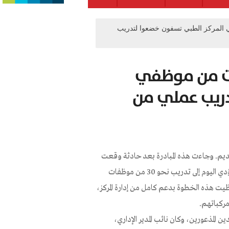
 المركز الطبي تسفون خضعوا لتدريب
رات من موظفي
دريب عملي من
يديم. وجاءت هذه المبادرة بعد حادثة وقعت
قبل ثلاث سنوات، علق خلالها طفل داخل سيارة في باحة المستشفى، لتؤدي اليوم إلى تدريب نحو 30 من موظفات
حظيت هذه الخطوة بدعم كامل من إدارة المركز،
مركباتهم.
ين المذعورين، وكان نائب المدير الإداري،