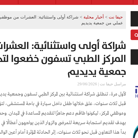
حيفا نت
>
أخبار محلية
>
شراكة أولى واستثنائية: العشرات من موظفي
عملي من جمعية يديديم
شراكة أولى واستثنائية: العش
المركز الطبي تسفون خضعوا لت
جمعية يديديم
مراسل حيفا نت | 29/06/2026
لأول مرة، تنطلق شراكة استثنائية بين المركز الطبي تسفون وجمعية يد
وموظفي المركز، ليكونوا طاقم دعم جاهزًا لتقديم المساعدة في الميدان. و
بهدف تقديم استجابة سريعة للمرضى والزوار الذين يواجهون أعطالًا في 
بدأ هذا التعاون قبل نحو ثلاث سنوات، إثر الحادثة المؤثرة أمام أعين الوالد