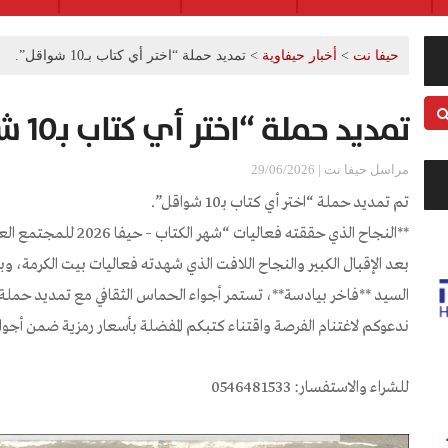
حيفا نت
>
أخبار حيفاوية
>
تمديد حملة “اختر أي كتاب بـ10 شواقل”.
تمديد حملة “اختر أي كتاب بـ10 شواقل”.
مراسل حيفا نت | 29/06/2026
تم تمديد حملة “اختر أي كتاب بـ10 شواقل”.
**النجاح الذي حققته فعاليات “شهر الكتاب – حيفا 2026 للمجتمع العربي”**
بعد الإقبال الكبير والنجاح اللافت الذي شهدته فعاليات بيت الكرمة، و
السيد **فاخر بيادسة**، تستمر أجواء الحماس الثقافي مع تمديد حملة **“اختر أي 
ندعوكم لاغتنام الفرصة واقتناء كتبكم المفضلة بأسعار رمزية ضمن أجواء
للشراء والاستفسار: 0546481533