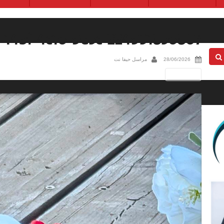
-14bf-4c16-9e5c-224931856807
28/06/2026
مراسل حيفا نت
Next