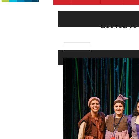
ac61cd4c
Previous