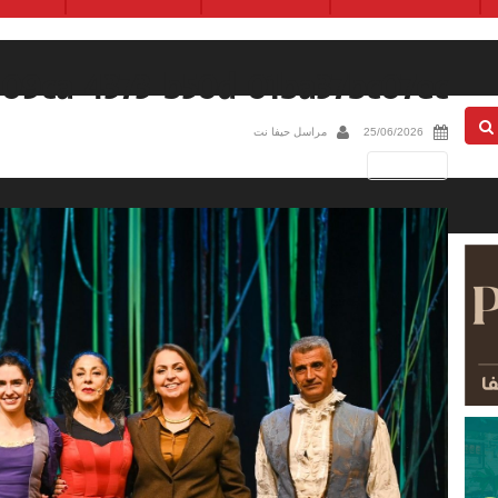
-09ca-4373-b50d-01ba37bc07ec
25/06/2026
مراسل حيفا نت
Next