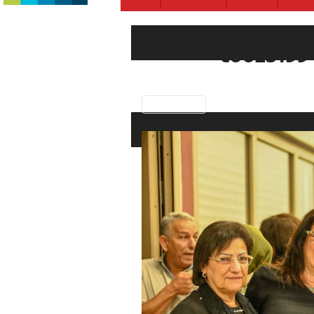
c062b195
Previous