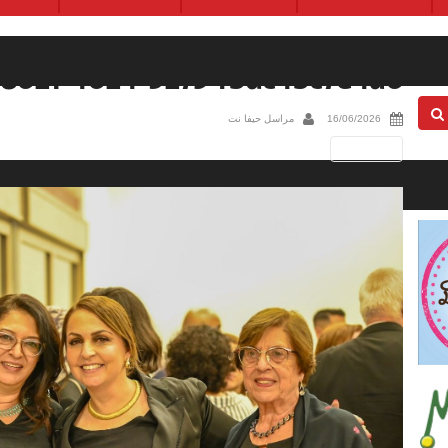
-8621-4624-9275-fbdc4bc7e4a6
16/06/2026
مراسل حيفا نت
Next