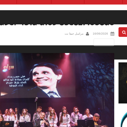
d9ef-4b1d-a105-8be82710b8d6
16/06/2026
مراسل حيفا نت
Next