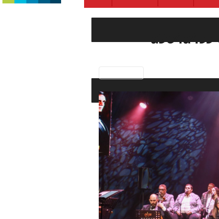
a364a455-
Previous