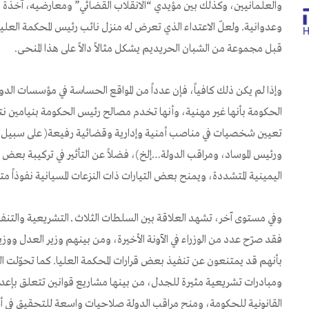
والعلمانيين، وكذلك بين مؤيدي “الانقلاب القضائي” ومعارضيه، آخذة ف
وعدوانية. ولعلّ الاعتداء الذي تعرض له منزل نائب رئيس المحكمة العليا
قبل مجموعة من الشبان الحريديم يشكل مثالاً دالاً على هذا المنحى.
وإذا لم يكن ذلك كافياً، فإن عدداً من المواقع الحساسة في مؤسسات الد
الحكومة بأنها غير مهنية، وأنها تخدم مصالح رئيس الحكومة بنيامين نتني
تعيين شخصيات في مناصب أمنية وإدارية وقضائية رفيعة( على سبيل الم
ورئيس الموساد، ومراقب الدولة…إلخ)، فضلاً عن التأثير في تركيبة بعض 
اليمينية المتشددة، ويمنح بعض التيارات ذات النزعات المسيانية نفوذاً مت
وفي مستوى آخر، تشهد العلاقة بين السلطات الثلاث ــ التشريعية والتنفيذية
فقد صرّح عدد من الوزراء في الآونة الأخيرة، ومن بينهم وزير العدل ووزير 
بأنهم قد يمتنعون عن تنفيذ بعض قرارات المحكمة العليا. كما تحوّلت 
ومبادرات تشريعية مثيرة للجدل، من بينها مشاريع قوانين تتعلق بإعد