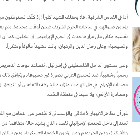
أما في القدس الشرقية، فلا يختلف المشهد كثيراً؛ إذ كثّف المستوطنون
يؤدون صلواتهم في ساحات الحرم الشريف ضمن أوقات محددة. ولم يعد م
تقسيم مكاني على غرار ما حدث في الحرم الإبراهيمي في الخليل. كما أن ا
والمسيحية، وعلى رجال الدين والرهبان، باتت مشهداً مألوفاً ومتكرراً.
وعلى مستوى الداخل الفلسطيني في إسرائيل، تتصاعد موجات التحريض وال
رسمياً وشعبياً، ضد المجتمع العربي بصورة غير مسبوقة. ويترافق ذلك 
عصابات الإجرام، في ظل اتهامات متزايدة للشرطة بالتقاعس أو التواطؤ، إ
ومصادرة الأراضي، ولا سيما في منطقة النقب.
غير أن مظاهر الانهيار الأخلاقي والمؤسساتي لا تقتصر على التعامل مع
تمتد إلى داخل المجتمع الإسرائيلي نفسه، الذي يشهد حالة متفاقمة من 
والأشكناز، وبين الحريديم ومن يؤدون الخدمة العسكرية، وبين سكان الأط