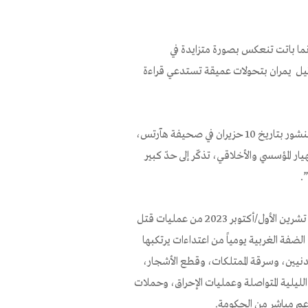
ما باتت تنعكس بصورة متزايدة في
ائيل يمران بتحولات عميقة تستدعي قراءة
لقد أشار الباحث الأكاديمي الدكتور ديمتري شومسكي، في مقاله الأخير المنشور بتاريخ 10 حزيران في صحيفة هآرتس،
يار المؤسسي والأخلاقي، تذكّر إلى حدّ كبير
.
وما أشار إليه شومسكي لا يبدو مفاجئاً في ضوء ما يجري منذ السابع من تشرين الأول/أكتوبر 2023 من عمليات قتل
ضفة الغربية يومياً من اعتداءات يرتكبها
نيين، وسرقة الممتلكات، وقطع الأشجار،
لليلية المتواصلة وعمليات الإحراق، وحملات
دعم مباشر من الحكومة.