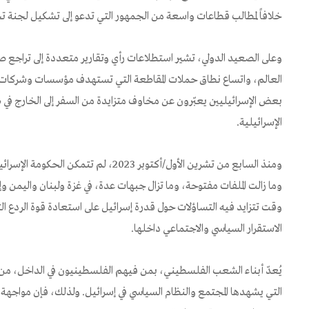
خلافاً لمطالب قطاعات واسعة من الجمهور التي تدعو إلى تشكيل لجنة
وعلى الصعيد الدولي، تشير استطلاعات رأي وتقارير متعددة إلى تراجع ص
العالم، واتساع نطاق حملات المقاطعة التي تستهدف مؤسسات وشركات وأ
بعض الإسرائيليين يعبّرون عن مخاوف متزايدة من السفر إلى الخارج في ظ
الإسرائيلية.
ومنذ السابع من تشرين الأول/أكتوبر 2023، ل
وما زالت الملفات مفتوحة، وما تزال جبهات عدة، في غزة ولبنان واليمن 
وقت تتزايد فيه التساؤلات حول قدرة إسرائيل على استعادة قوة الردع ا
الاستقرار السياسي والاجتماعي داخلها.
يُعدّ أبناء الشعب الفلسطيني، بمن فيهم الفلسطينيون في الداخل، من أ
التي يشهدها المجتمع والنظام السياسي في إسرائيل. ولذلك، فإن مواجه