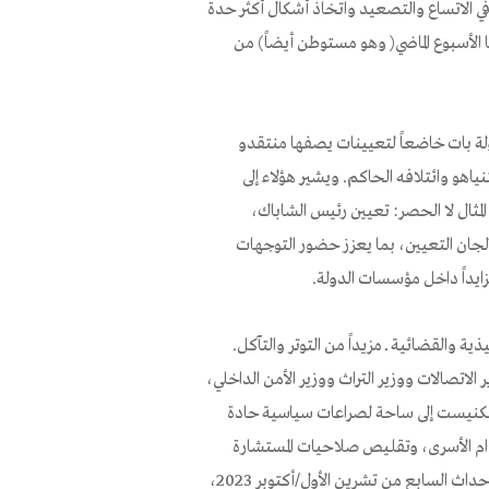
ي الاتساع والتصعيد واتخاذ أشكال أكثر حدة
 الأسبوع الماضي( وهو مستوطن أيضاً) من
ولة بات خاضعاً لتعيينات يصفها منتقدو
اهو وائتلافه الحاكم. ويشير هؤلاء إلى
ثال لا الحصر: تعيين رئيس الشاباك،
لجان التعيين، بما يعزز حضور التوجهات
زايداً داخل مؤسسات الدولة.
 والقضائية ــ مزيداً من التوتر والتآكل.
الاتصالات ووزير التراث ووزير الأمن الداخلي،
الكنيست إلى ساحة لصراعات سياسية حادة
ام الأسرى، وتقليص صلاحيات المستشارة
القانونية للحكومة، ومنح مراقب الدولة صلاحيات واسعة للتحقيق في أحداث السابع من تشرين الأول/أكتوبر 2023،