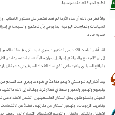
تطبع الحياة العامة بمجملها.
والأخطر من ذلك أن هذه الأزمة لم تعد تقتصر على مستوى الخطاب، وإن
السياسات والممارسات اليومية، بما يوحي بأن المجتمع والسياسة في إسر
نقدية جادة.
إلى أن “المجتمع والدولة في إسرائيل يمران حالياً بعملية متسارعة من الانه
بالواقع السياسي والاجتماعي الذي ساد الاتحاد السوفييتي عشية انهياره”
وتجويع وتهجير وتدمير واسعة في قطاع غزة. ويضاف إلى ذلك ما تشهده ال
الجيش والمستوطنون بحق السكان الفلسطينيين، تشمل الاعتداء على المد
وتخريب المزروعات، وتهجير السكان من منازلهم، فضلاً عن الاقتحامات ا
الاعتقال والتنكيل والقتل، والتوسع الاستيطاني المتسارع الذي يحظى ب