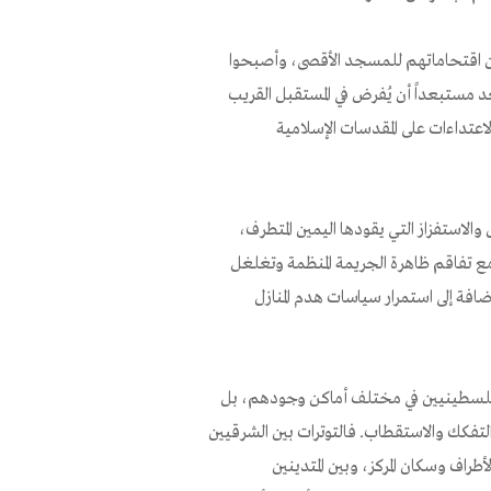
 من اقتحاماتهم للمسجد الأقصى، وأصبحوا
ستبعداً أن يُفرض في المستقبل القريب
لاعتداءات على المقدسات الإسلامية
استفزاز التي يقودها اليمين المتطرف،
مع تفاقم ظاهرة الجريمة المنظمة وتغلغل
ضافة إلى استمرار سياسات هدم المنازل
 الفلسطينيين في مختلف أماكن وجودهم، بل
التفكك والاستقطاب. فالتوترات بين الشرقيين
راف وسكان المركز، وبين المتدينين