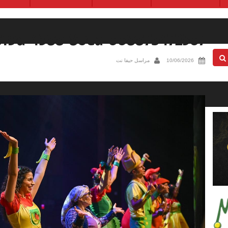
819d-4388-80ea-66887b472567
10/06/2026
مراسل حيفا نت