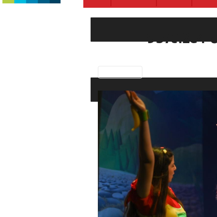
9b7c12e4-
Previous