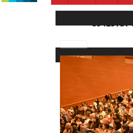
054297b7-
Previous