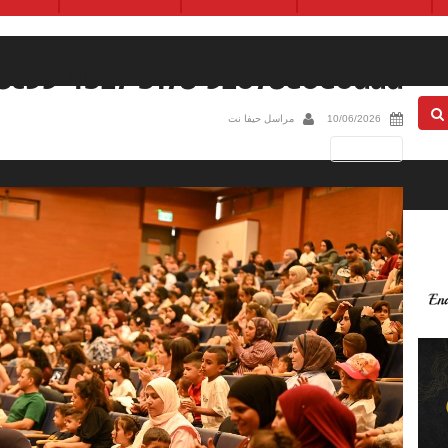
8c95-4b27-b178-32078e0e0dad
10/06/2026
مراسل حيفا نت
Next