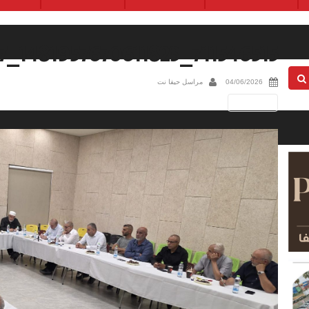
711546515_1481957670611823_832493407661189767_n
04/06/2026
مراسل حيفا نت
Next