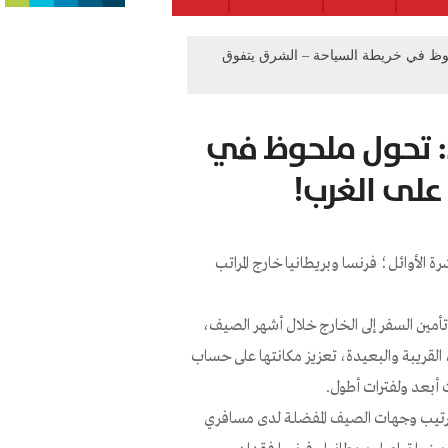
د لصيف 2026: تحول ملحوظ في خريطة السياحة – الشرق يتفوق
مؤشر باسبورت-كارد لصيف 2026: تحول ملحوظ في
على الغرب!
رة الأوائل؛ فرنسا وبريطانيا خارج المراتب
مد على تحليل شراء تأمين السفر إلى الخارج خلال أشهر الصيف،
القريبة والبعيدة، تعزيز مكانتها على حساب
ت أبعد ولفترات أطول.
 في ترتيب وجهات الصيف المفضلة لدى مسافري