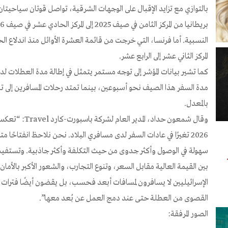
بالتوازي مع تزايد الإقبال على الوجهات الشرقية، تواصل قوتان سياحيتان
النسبية. أما فرنسا، التي خرجت من قائمة العشرة الأوائل منذ اندلاع 
المركز الثاني عشر إلى الرابع عشر.
كما تشير بيانات المؤشر إلى توجه مستمر يتمثل في إطالة مدة العطلات لد
بالمعدل.
وقال شمعون حداد، 
2026 تغيرًا في عادات السفر لدى مسافري البلاد. نحن نلاحظ انفتاحًا 
سهولة في الوصول وأكثر جدوى من حيث التكلفة وأكثر جاذبية. وتستفيد
بين القيمة العالية مقابل السعر، وتنوع التجارب، والشعور الأكبر بالأما
الإسرائيليين لا يسافرون لمسافات أبعد فحسب، بل يقضون أيضًا فترات 
القصوى من العطلة حتى عند دمج العمل عن بُعد معها”.
الصور المرفقة: