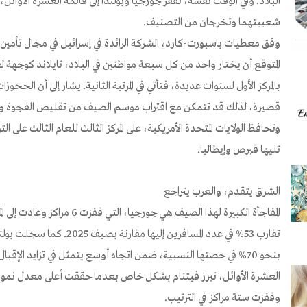
البلاد. وفي الوقت نفسه، تقفز جورجيا وبولندا إلى قائمة العشرة الأوائل
شعبيتهما وتخرجان من التصنيف.
وفق معطيات باسبورت-كارد، الشركة الرائدة في إسرائيل في مجال تأمين 
المتوقع أن يختار واحد من كل سبعة مواطنين في البلاد، تايلاند كوجهة ل
بالمركز الأول لسنوات عديدة، فتأتي في المرتبة الثانية. يشار إلى أن الحجوزا
قصيرة، لذلك قد تتمكن مع اقتراب موسم الصيف من تقليص الفجوة وربما ا
تليها قبرص وإيطاليا.
الشرق يتقدم، والغرب يتراجع
المفاجأة الكبيرة لهذا الصيف هي جور
تقارب 53% في عدد المسافرين إليه
بنحو 70% في حصتها النسبية، ضمن اتجاه أوسع يتمثل في تزايد الإق
العشرة الأوائل، تبرز فيتنام بشكل خاص بعدما حققت أعلى معدل نمو 
وقفزت ستة مراكز في الترتيب.