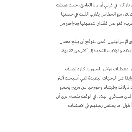
 بارزتان في غربي أوروبا التراجع، حيث هبطت
بريطانيا من المركز الثامن في صيف 2025 إلى المركز الحادي عشر في صيف 2026، مع انخفاض يقارب الثلث في حصتها
الحرب، فتواصل فقدان شعبيتها وتتراجع من
ى الإسرائيليين. فمن المتوقع أن يبلغ معدل
مدة السفر هذا الصيف نحو أسبوعين، بينما تمتد رحلات المسافرين إلى تايلاند والولايات المتحدة إلى أكثر من 22 يومًا
المدير العام لشركة باسبورت-كارد Travel: “تعكس معطيات مؤشر باسبورت-كارد لصيف
متزايدًا على الوجهات البعيدة التي أصبحت أكثر
 تايلاند وفيتنام وجورجيا من مزيج يجمع
ن لدى مسافري البلاد. في الوقت نفسه، نرى أن
أطول، ما يعكس رغبتهم في الاستفادة