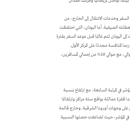
، بينما تواصل بريطانيا وفرنسا فقدان
السفر وخدمات الانتقال إلى الخارج، من
عطلته الصيفية. أما اليونان، التي احتفظت
ت إلى اليونان تتم غالبًا قبل موعد السفر بفترة
لمنافسة مجددًا على المركز الأول.
وتحافظ الولايات المتحدة الأمريكية، على المركز الثالث للعام الثالث على التوالي، مع حوالي 10% من إجمالي المسافرين،
جيا، التي قفزت 6 مراكز وعادت إلى المؤشر في المرتبة السابعة، مع ارتفاع بنسبة
ا مقارنة بصيف 2025. كما سجلت بولندا قفزة مماثلة بواقع ستة مراكز وارتفاعًا
بال على وجهات أوروبا الشرقية. وخارج قائمة
في المؤشر، حيث تضاعفت حصتها النسبية