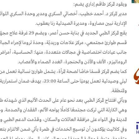
ويقود المركز طاقم إداري يضم:
مدير المركز د. أحمد خطيب، أخصائي السكري ومدير وحدة السكري اللوا
الإدارية نبين مصاروة، ومديرة الصيدلية رنا يعقوب.
يقع المركز الطبي الجديد في بناية حسن أعمر، ويضم 29 غرفة علاج مجهّزة بأحدث المعدات الطبية. ويشمل المركز:
قسم طوارئ مجتمعي، مركز علاجات وريديّة، وحدة تروما لإجراء الجبائ
جانب عيادات اختصاصية في مجالات متعددة، منها: الحساسية، أمراض ا
الروماتيزم، الأنف والأذن والحنجرة، الغدد الصماء والأعصاب.
كما يضم المركز قسمًا خاصًا لصحة المرأة، يشمل طوارئ نسائية تعمل م
ليلي وصيدلية تعمل يوميًا حتى الساعة 0
والمنطقة.
ويأتي افتتاح المركز الطبي بعد نحو عام على الحدث الأليم الذي شهدته ط
وهي الكارثة التي تركت مجتمعًا كاملًا يواجه الألم، الفقدان والصدمة. 
المدينة وفي اللواء على مرافقة العائلات والسكان، وقدّمت الدعم الطبي 
وفي كلاليت يؤكدون أن توسيع الخدمات في طمرة يأتي ضمن الالتزام بت
متقدمة، متوفرة وعالية الجودة لجميع السكان، إلى جانب مواصلة الع