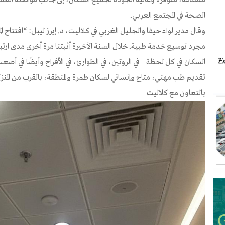
الصحة في المجتمع العربي.
وقال مدير لواء حيفا والجليل الغربي في كلاليت، د. إيرز ليبل: “افتتاح ال
مجرد توسيع خدمة طبية. خلال السنة الأخيرة أثبتنا مرة أخرى مدى ارتب
السكان في كل لحظة – في الروتين، في الطوارئ، في الأفراح وأيضًا في أصعب 
تقديم طب مهني، متاح وإنساني لسكان طمرة والمنطقة، بالقرب من المنزل
بالتعاون مع كلاليت