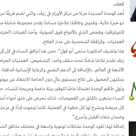
المعقد.
تُعد الوحدة الجديدة جزءًا من مركز الأورام في زيڤ، والتي تضم فريقًا 
ذو خبرة عالية، وفنيين وطاقمًا علاجيًا مساندًا يقدم مجموعة شاملة م
الماموغرافيا، وفحص الثدي بالأمواج فوق الصوتية، وأخذ العينات (الخزعا
العمليات، والمرافقة الشخصية على مدار العلاج.
هذا وتضيف الدكتورة سلمى أبو فول”: نحن هنا لنرافق النساء في كل المرا
زيڤ نقدم علاجًا شاملًا تحت سقف واحد: التشخيص، العمليات الجراحية 
الأشعة في العالم، بالإضافة إلى الدعم النفسي والرعاية الإنسانية الدافئة
يمكنهن الحصول على علاج بمستوى عالٍ دون الحاجة للابتعاد عن بيوته
ويُولي طاقم الوحدة اهتمامًا خاصًا لتوفير بيئة داعمة ومريحة للنساء،
النساء يشعرن بالقلق من الفحوصات، لذلك نحرص على خلق أجواء آمن
كل مريضة ويشرح لها كل خطوة في العملية. كلما توجهت المرأة في مرحلة
وضمان شفاء أفضل وأسرع.”
إضافة لهذا تقود الوحدة نشاطات توعوية واسعة في مختلف مناطق الش