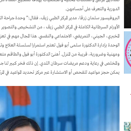
الدورية والتعرف على أجسامهن.
البروفيسور سلمان زرقا، مدير المركز الطبي زيڤ، فقال:” وحدة جراحة ا
الأورام السرطانية الكاملة في المركز الطبي زيڤ ، من التشخيص والتصوير 
المخبري، الجيني، التمريضي، الاجتماعي والنفسي. هذا المجال مهم في تعزيز 
الوحدة بإدارة الدكتورة سلمى أبو فول تعتبر استمرارا لسلسلة العلاج و
ومهنية وضرورية، قريبة من المنزل. أهنئ الدكتورة أبو فول والطاقم 
والمخلص في رعاية ودعم مريضات سرطان الثدي. إن ذلك فخر كبير لنا جمي
يمكن حجز مواعيد للفحص أو الاستشارة عبر مركز تحديد المواعيد في المركز ا