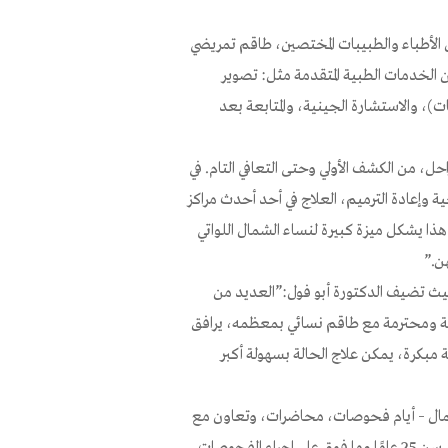
من الأطباء والطبيبات المختصين، طاقم تمريضي
ن الخدمات الطبية المتقدمة مثل: تصوير
ت)، والاستشارة الجينية، والمتابعة بعد
حل، من الكشف الأولي وحتى التعافي التام. في
وإعادة الترميم، العلاج في أحد أحدث مراكز
. هذا يشكل ميزة كبيرة لنساء الشمال اللواتي
ن.”
 حيث تضيف الدكتورة أبو فول:”العديد من
ة ومحترمة مع طاقم نسائي بمعظمه، يرافق
 مبكرة، يمكن علاج الحالة بسهولة أكبر
مال – أيام فحوصات، محاضرات، وتعاون مع
صناديق المرضى والسلطات المحلية والجمعيات بهدف تشجيع النساء من سن 25 عامًا وما فوق على إجراء الفحوصات