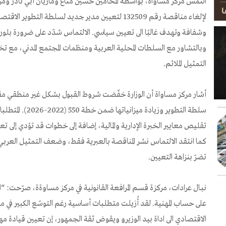
التمس مركز مساواة، بواسطة المحامين حسين مناع وماريان أبي نادر ومركز
لإلغاء مناقصة رقم 132509 لتعيين مدير جديد لسلطة التطو
وشفافة وتهدف غالبًا الى تعيين سياسي. الالتماس شدّد على ضرورة بل
وبالتشاور مع السلطات المحلية العربية ومنظمات المجتمع المدني، مع تخص
التمثيل الملائم.
سلطة التطوير وزيادة
تقليص معايير الخبرة الإدارية والمالية، إضافة إلى خطوات قد تؤدي إلى تع
كما انتقد الالتماس نشر المناقصة بالعبرية فقط، وضعف التمثيل العر
تضرّ بنزاهة التعيين.
نبـال عرادات، مركزة قسم المرافعة القانونية في مركز مساوةة، صرّحت: “
على حساب المهنية. لقد أُزيلت متطلبات أساسية رغم التوسّع الكبير في
الاقتصادي الى اداة بيد الوزيرو ويقوض ثقة الجمهور، إن تعيين قيادة 