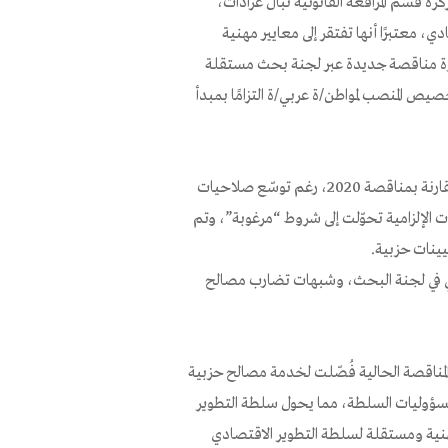
ة قسم المرافعة القانونية نبال عرادات،
ير الاقتصادي، معتبرًا أنها تفتقر إلى معايير مهنية
ورة مناقصة جديدة عبر لجنة بحث مستقلة
يص المنصب لمواطن/ة عربي/ة التزامًا بمبدأ
أشار مركز مساواة أن الوزارة خفّضت شروط القبول بشكل غير منطقي مقارنة بمناقصة 2020، رغم توسّع صلاحيات
 ميزانياتها ضمن خطة 550 (2022–2026). المتطلبات الإلزامية تحوّلت إلى شروط “مرغوبة”، وتم
يينات حزبية.
بي في لجنة البحث، وشبهات تضارب مصالح
المناقصة الحالية فُصّلت لخدمة مصالح حزبية
 مسؤوليات السلطة، مما يحول سلطة التطوير
مهنية ومستقلة لسلطة التطوير الاقتصادي