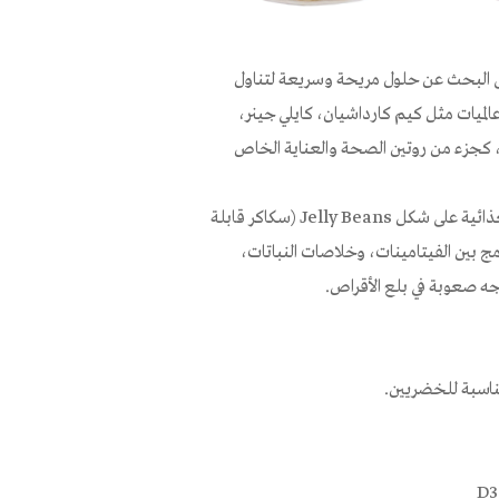
 إلى البحث عن حلول مريحة وسريعة لتناول
عالميات مثل كيم كارداشيان، كايلي جينر،
، كجزء من روتين الصحة والعناية الخاص
الآن، تطلق ماركة Life من سوبر فارم، مجموعة جديدة من المكمّلات الغذائية على شكل Jelly Beans (سكاكر قابلة
مختلفة، تدمج بين الفيتامينات، وخلاصات النباتات،
جه صعوبة في بلع الأقراص.