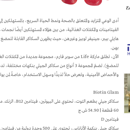
أدى الوعي المتزايد والمتعلق بالصحة ونمط الحياة السريع، بالمستهلكين
الفيتامينات والمكمّلات الغذائية، من بين هؤلاء المستهلكين أيضًا نجمات 
هايلي بيبر، جينيفر لوبيز وغيرهن، حيث يظهرن السكاكر القابلة للمضغ
بهن.
للمضغ). تضمّ المجموعة 3 أنواع من سكاكر الجيلي بنكهات 
والأحماض الأمينية، وتعرض حلاً لذيذًا وسهل الاستخدام، خاصةً لمن يوا
Biotin Glam
سكاكر جيلي بطعم التوت، تحتوي على البيوتين، فيتامين B12، الزنك. مناسبة للخضريين.
60 قطعة | 54.90 ش.ج
فيتامين D
سكاكر جيلي بنكهة الأناناس، تحتوي على 500 وحدة دولية من فيتامين D3