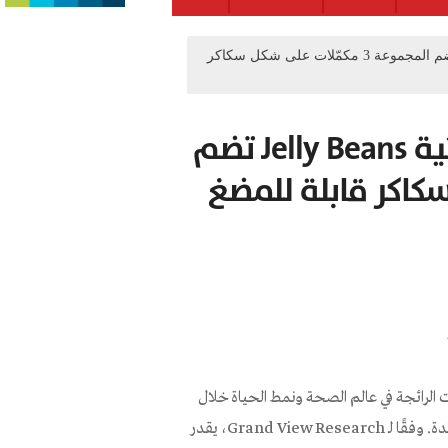
Life تطلق مجموعة مكمّلات غذائية Jelly Beans تضم المجموعة 3 مكمّلات على شكل سكاكر
Life تطلق مجموعة مكمّلات غذائية Jelly Beans تضم
شكل سكاكر قابلة للمضغ
ت الرائجة في عالم الصحة ونمط الحياة خلال
السنوات الأخيرة. في الولايات المتحدة وأوروبا، أصبحت هذه المنتجات سائدة. وفقًا لـ Grand View Research، يقدر