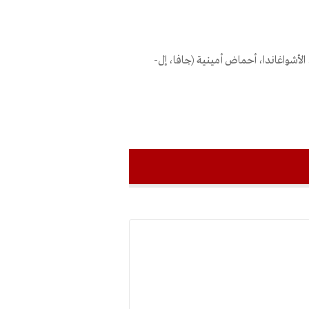
لأشواغاندا، أحماض أمينية (جافا، إل-