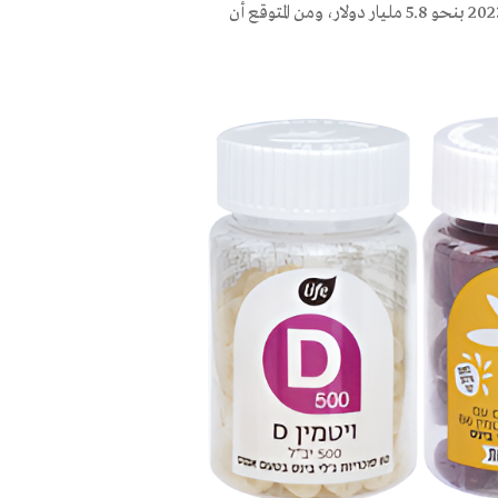
حجم سوق الفيتامينات على شكل سكاكر العلكة والجيلي عالميًا في عام 2023 بنحو 5.8 مليار دولار، ومن المتوقع أن