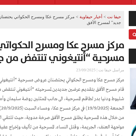
حيفا نت
>
أخبار حيفاوية
>
مركز مسرح عكا ومسرح الحكواتي يحتضنان
جديد” لمسرح الأفق
مركز مسرح عكا ومسرح الحكوات
مسرحية “أنتيغوني تنتفض من جد
مراسل حيفا نت | 23/09/2025
مركز مسرح عكا ومسرح الحكواتي يحتضنان عروض مسرحية “أنتيغوني 
قام مسرح الأفق بتقديم عرضين جديدين لمسرحيته “أنتيغوني تنتفض م
شليوط ودنيا بدر لطاقم المسرحية، الى جانب الممثلين روضة سليمان و
الجمعة (19/9/2025) في مركز مسرح عكا، ومساء السبت (20/9/2025) في مسرح الحكواتي في القدس.
من خلال هذه المسرحية يطلق مسرح الأفق صرخة مدوية، حيث تلتقي الأسطو
مواجهة العنف، الجريمة، وقتل النساء. المسرحية من تأليف وإخراج 