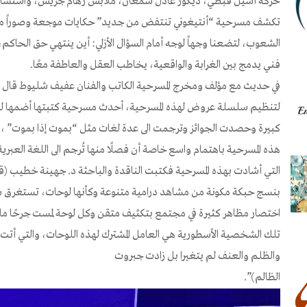
حركة أسيل قبطي، ديكور عادل سمعان، ملابس رهام جريس، واستشار
تكشف مسرحية “أنتيغوني تنتفض من جديد” حكايات موجعة وصوراً م
الشعوب، لتضعنا وجهاً لوجه أمام السؤال الأزلي: أين ينتهي حق الحاكم
فني يدمج بين الغرابة والواقعية، يخاطب العقل والعاطفة معًا.
في حديث مع مؤلف ومخرج المسرحية الكاتب والفنان عفيف شليوط قال ” 
لتنظيم سلسلة عروض لهذه المسرحية، أحدث مسرحية كتبتها أضمها
كبيرة وحصدت الجوائز وترجمت الى عدة لغات مثل “بموت إذا بموت” ، 
التي أشادت بهذه المسرحية فكتبت الناقدة والباحثة د. جهينة خطيب 
بنسج حبكة مكونة من مشاهد درامية متنوعة وكأنها لوحات، تستغرق ساع
اختصار مظاهر كثيرة في مجتمع بتكثيف متقن وكل لوحة لمست جرحًا ما 
تلك الشخصية الأسطورية هي العامل المشترك لهذه اللوحات، والتي أتت 
والظلم والعنف لم يتغيرا بل زادت جبروت
الظالم)”.