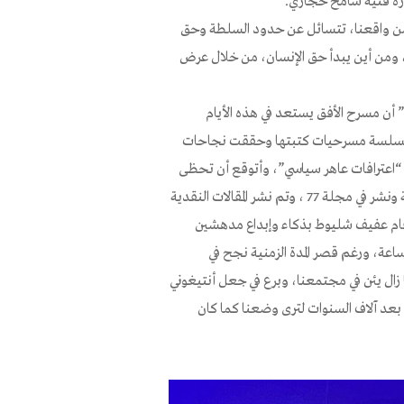
ة فنية سامح حجازي.
ن واقعنا، تتسائل عن حدود السلطة وحق
، ومن أين يبدأ حق الإنسان، من خلال عرض
أن مسرح الأفق يستعد في هذه الأيام
 لسلسة مسرحيات كتبتها وحققت نجاحات
“اعترافات عاهر سياسي”، وأتوقع أن تحظى
هذه المسرحية باهتمام واسع خاصة أن فصلًا منها تُرجم الى اللغة العبرية ونشر في مجلة 77 ، وتم نشر المقالات النقدية
(قام عفيف شليوط بذكاء وإبداع مدهشين
ة، ورغم قصر المدة الزمنية نجح في
زال يئن في مجتمعنا، وبرع في جعل أنتيغوني
بعد آلاف السنوات لترى وضعنا كما كان