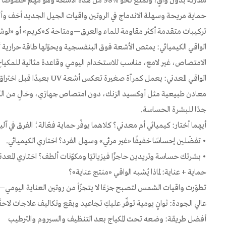
مقارنةً بدون واقٍ، وتمنع نحو %98 من هذه الأشعة وهو مهم خصوصًا للبشرة الفاتحة والحساسة وللأطفال
حماية مريحة وسهلة الاندماج في الروتين واقيات الجيل الجديد أخف وأك
تركيبات متقدمة أكثر مقاومة للماء والعرق—ومتاحة كـ«كريم» أو «لو
الواقي الكيميائي: يمتص الأشعة فوق البنفسجية ويحوّلها طاقة حرارية
الامتصاص، غير لامع، مناسب للاستخدام اليومي وقاعدة مثالية للمكياج، 
الواقي المعدني: يعمل كمرآة صغي
معادن طبيعية مثل أوكسيد الزنك، دون امتصاص جهازي، وخالٍ من الك
جدًا للبشرة الحساسة.
أيهما أختار: كيميائي أم معدني؟ كلاهما يوفّر حماية فعّالة؛ الفرق في آ
• تفضّلين إحساسًا خفيفًا «غير مرئي» وسهل الفرد؟ اختاري الكيميائي.
• بشرتك حساسة وتريدين حاجزًا فيزيائيًا ومكوّنات ألطف؟ اختاري المعدن
حماية + عناية: لماذا يُشبه الواقي «منتج عناية»؟
تطوّرت واقيات الشمس لتصبح جزءًا لا يتجزّأ من روتين العناية اليو
عالي الجودة: ثوانٍ يومية توفّر عليكِ تجاعيد وبقع وتكاليف علاجات لاحقً
أفضل طريقة: وضعه تحت المكياج بعد التنظيف والسيروم والترطيب