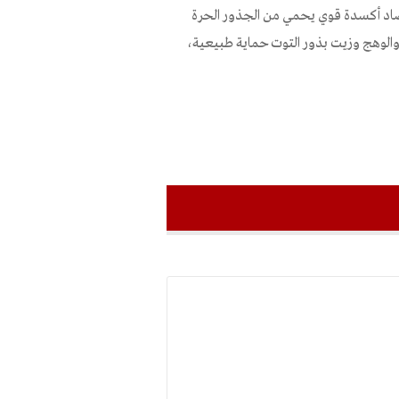
د الشراء: ابحثي عن مكوّنات فعّالة داعمة مثل فيتامين E مضاد أكسدة قوي يحمي من الجذور الحرة
نة والوهج وزيت بذور التوت حماية طبيعية،