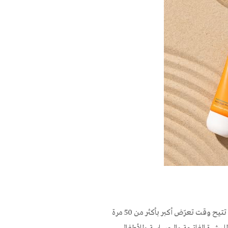
SPF هو مقياس الحماية من UVB المسؤولة عن الحروق. قيمة +SPF50 تتيح وقت تعرّض أكبر بأكثر من 50 مرة