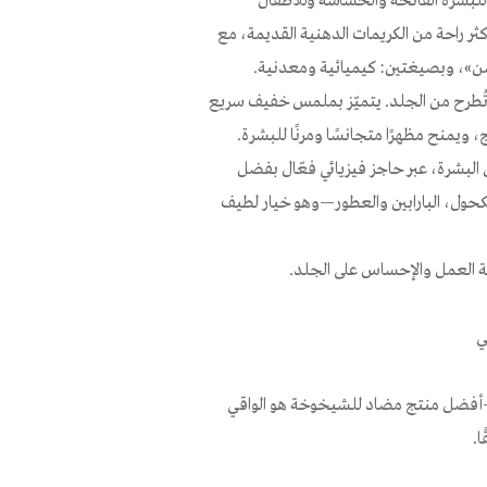
ثر راحة من الكريمات الدهنية القديمة، مع
شن»، وبصيغتين: كيميائية ومعدنية.
 تُطرح من الجلد. يتميّز بملمس خفيف سريع
ويمنح مظهرًا متجانسًا ومرنًا للبشرة.
رة تعكس أشعة UV بعيدًا قبل اختراق البشرة، عبر حاجز فيزيائي فعّال بفضل
حول، البارابين والعطور—وهو خيار لطيف
لية العمل والإحساس على الجلد.
ي
مي—أفضل منتج مضاد للشيخوخة هو الواقي
ا.