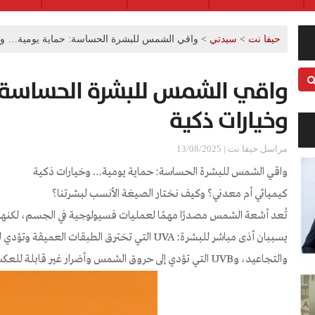
حيفا نت
>
سيدتي
>
واقي الشمس للبشرة الحساسة: حماية يومية… وخ
واقي الشمس للبشرة الحساسة:
وخيارات ذكية
مراسل حيفا نت | 13/08/2025
واقي الشمس للبشرة الحساسة: حماية يومية… وخيارات ذكية
كيميائي أم معدني؟ وكيف نختار الصيغة الأنسب لبشرتنا؟
تُعد أشعة الشمس مصدرًا مهمًا لعمليات فسيولوجية في الجسم، لكنها
يسببان أذى مباشر للبشرة: UVA التي تخترق الطبقات
والتجاعيد، وUVB التي تؤدي إلى حروق الشمس وأضرار غير قابلة للعكس وقد تصل إلى تلف في الـDNA