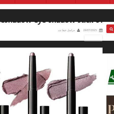
leshadow-eye-shadow-stick-01
28/07/2025
مراسل حيفا نت
Next