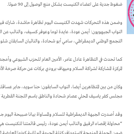
ضغوط جدية على اعضاء الكنيست بشكل منع الوصول إلى 90 صوتا.
وضمن هذه التحركات شهدت الكنيست اليوم تظاهرة حاشدة، شارك فيها 
النواب الجبهويون: أيمن عودة، عايدة توما وعوفر كسيف، والنائب عن ال
التجمع الوطني الديمقراطي، سامي أبو شحادة، والنائبان السابقان شلوم
كما تحدث في التظاهرة عادل عامر، الأمين العام للحزب الشيوعي وأمج
المركزة المشاركة لشراكة السلام وميهاف برودي بركات عن حركة صرخة الأ
وكان من بين المتظاهرين أيضا، النواب السابقون: حنا سويد، جابر عسا
مجلس كفر ياسيف المحلي عصام شحادة والناطق باسم اللجنة القطرية ل
وقد أصدرت الجبهة الديمقراطية للسلام والمساواة بيانا صبيحة اليوم جا
“محاولة إقصاء الرفيق والنائب أيمن عودة، رئيس قائمتنا للكنيست ه
ضمن الحملة الممنهجة لاستهداف كتلة الجبهة البرلمانية كونها المعارضة