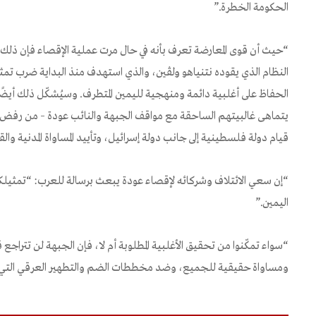
الحكومة الخطرة.”
“حيث أن قوى المعارضة تعرف بأنه في حال مرت عملية الإقصاء فإن ذلك س
النظام الذي يقوده نتنياهو ولڤين، والذي استهدف منذ البداية ضرب تم
الحفاظ على أغلبية دائمة ومنهجية لليمين المتطرف. وسيُشكّل ذلك أيضًا
يتماهى غالبيتهم الساحقة مع مواقف الجبهة والنائب عودة – من رفض ال
قيام دولة فلسطينية إلى جانب دولة إسرائيل، وتأييد المساواة المدنية وال
“إن سعي الائتلاف وشركائه لإقصاء عودة يبعث برسالة للعرب: “تمثي
اليمين.”
“سواء تمكّنوا من تحقيق الأغلبية المطلوبة أم لا، فإن الجبهة لن تتراج
ومساواة حقيقية للجميع، وضد مخططات الضم والتطهير العرقي التي ت