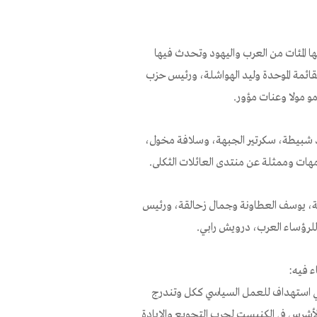
المئات من العرب واليهود وتحدث فيها
قائمة الموحدة وليد الهواشلة، ورئيس حزب
و مولا وعنات مؤور.
د شبيطة، سكرتير الجبهة، وسلافة مخول،
مهات وممثلة عن منتدى العائلات الثكلى.
قلة، يوسف العطاونة وجمال زحالقة، ورئيس
لرؤساء العرب، درويش رابي.
ء فيه:
ي استهداف للعمل السياسي ككل وتندرج
 الأشرس في الكنيست لحرب التجويع والإبادة