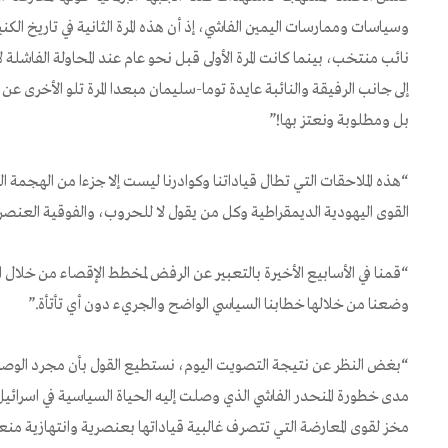
وسياسات وممارسات اليمين الفاشي، إذ أن هذه المرة الثانية في تاريخ ال
نائب منتخب، بينما كانت المرة الأولى قبل نحو عام عند المحاولة الفاش
إلى جانب الرفيقة والنائبة عايدة توما-سليمان مبعدا المرة تلو الأخ
بل ومطلوبة ونعتز بها!”
“هذه الملاحقات التي تطال قياداتنا وكوادرنا ليست إلا جزءا من الهجمة ال
القوى اليهودية الديمقراطية وكل من يقول لا للحروب، والفوقية العنصري
“قمنا في الأسابيع الأخيرة بالتعبير عن الرفض لمخطط الإقصاء من خلال ا
وضعنا من خلالها خطابنا السياسي الواضح والجريء دون أي تأتأة.”
“بغض النظر عن نتيجة التصويت اليوم، نستطيع القول بأن مجرد الوصول
مدى خطورة المنحدر الفاشي الذي وصلت إليه الحياة السياسية في اسرائ
مخز لقوى المعارضة التي تتصرف غالبية قياداتها بعنصرية وانتهازية م