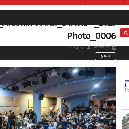
amp_Arabian Youth_Dr. ML –
Photo_0006
07/07/2025
مراسل حيفا نت
Next