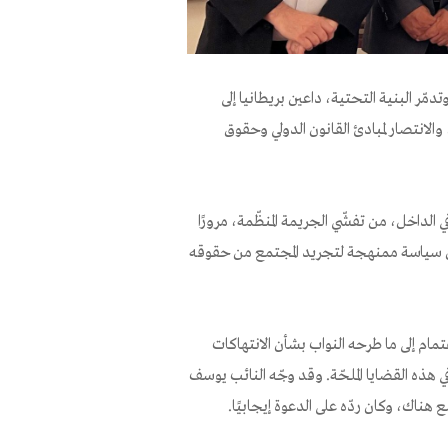
مّر البنية التحتية، داعين بريطانيا إلى
الانتصار لمبادئ القانون الدولي وحقوق
لداخل، من تفشّي الجريمة المنظّمة، مرورًا
من سياسة ممنهجة لتجريد المجتمع من حقوقه
مام إلى ما طرحه النواب بشأن الانتهاكات
ي هذه القضايا الملحّة. وقد وجّه النائب يوسف
 هناك، وكان ردّه على الدعوة إيجابيًا.