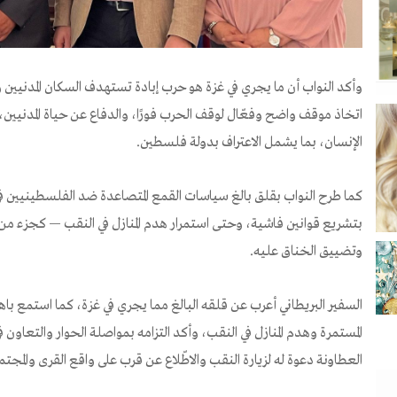
وأكد النواب أن ما يجري في غزة هو حرب إبادة تستهدف السكان المدنيين وتد
اتخاذ موقف واضح وفعّال لوقف الحرب فورًا، والدفاع عن حياة المدنيين، و
الإنسان، بما يشمل الاعتراف بدولة فلسطين.
كما طرح النواب بقلق بالغ سياسات القمع المتصاعدة ضد الفلسطينيين في ا
بتشريع قوانين فاشية، وحتى استمرار هدم المنازل في النقب — كجزء 
وتضييق الخناق عليه.
السفير البريطاني أعرب عن قلقه البالغ مما يجري في غزة، كما استمع باهت
المستمرة وهدم المنازل في النقب، وأكد التزامه بمواصلة الحوار والتعاون ف
العطاونة دعوة له لزيارة النقب والاطّلاع عن قرب على واقع القرى والمجتمع