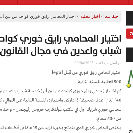
حيفا نت
>
أخبار محلية
>
اختيار المحامي رايق خوري كواحد من بين أب
اختيار المحامي رايق خوري كواح
شباب واعدين في مجال القانون
مراسل حيفا نت | 03/04/2025
اختيار المحامي رايق خوري من قِبل legal
500 العالمية للسنة الثانية
40” الذي أعدته صحيفة ذا ماركر. واختياره، للسنة الثانية على التوالي، كمحامٍ موصى به من قِبل legal 500 العالمية.
المحامي خوري شريك أول في مكتب غولدفارب چروس زليچمان – واحد من أك
من 500 محامٍ.
يختص المحامي خوري الذي يتمتع بخبرة