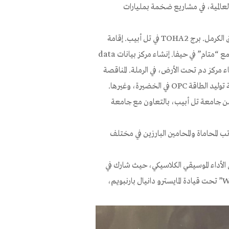
لعالمية، في مشاريع ضخمة بمليارات
مشروع القطار الخفيف في تل أبيب. خصخصة ميناء حيفا. مشروع أنفاق الكرمل. برج TOHA 2 في تل أبيب. إقامة
مصنع Intel في كريات جات. تمثيل Google في اتفاقية ضخمة في مجمع “متام” في حيفا. إنشاء مركز بيانات data
في إنشاء مركز دم تحت الأرض، في الرملة. المناقصة
الخضيرة، وغيرها.
 من جامعة تل أبيب، بالتعاون مع جامعة
 مكاتب المحاماة والمحامين البارزين في مختلف
 الأداء الموسيقي الكلاسيكي، حيث شارك في
حفلات موسيقية عالمية مع الأوركسترا المرموقة “West-Eastern Divan” تحت قيادة المايسترو دانيال بارنبويم،