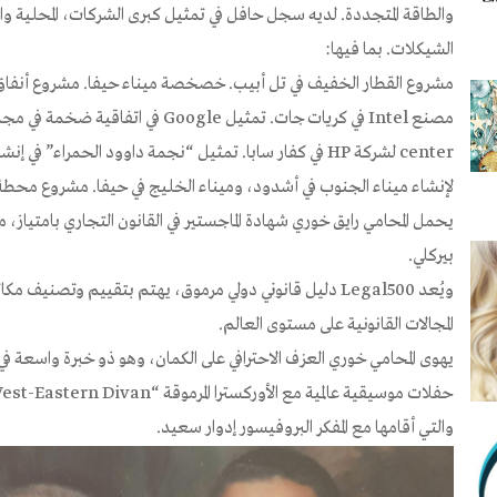
والطاقة المتجددة. لديه سجل حافل في تمثيل كبرى الشركات، المحلية وا
الشيكلات. بما فيها:
center لشركة HP في كفار سابا. تمثيل “نجمة داوود الحمراء” 
لإنشاء ميناء الجنوب في أشدود، وميناء الخليج في حيفا. مشروع محطة توليد الطاقة OPC في 
يحمل المحامي رايق خوري شهادة الماجستير في القانون التجاري بامتياز،
بيركلي. ​
ويُعد Legal500 دليل قانوني دولي مرموق، يهتم بتقييم وتصنيف
المجالات القانونية على مستوى العالم.
يهوى المحامي خوري العزف الاحترافي على الكمان، وهو ذو خبرة واسعة في
والتي أقامها مع المفكر البروفيسور إدوار سعيد.