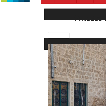
f4f7a2b9
Previous