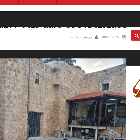
-a214-4423-aaf6-09e484272a0c
30/03/2025
مراسل حيفا نت