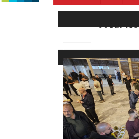
008a748b
Previous