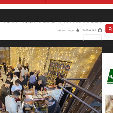
-ed0f-4da1-9a9d-0116fc5ebd2c
27/03/2025
مراسل حيفا نت
Next