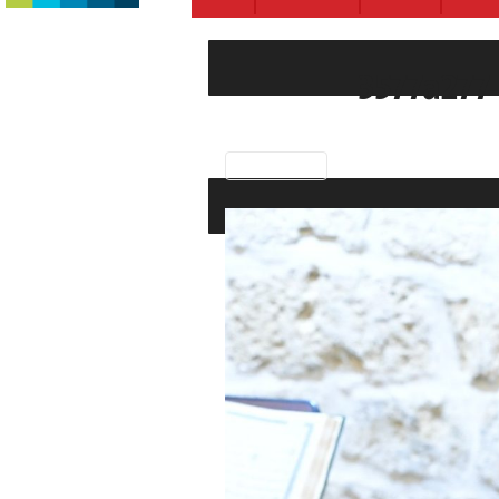
3577a277
Previous