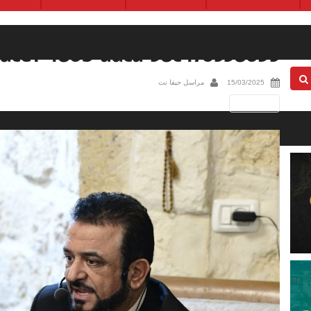
-dce1-486b-adca-38c470538693
15/03/2025
مراسل حيفا نت
Next