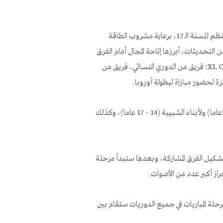
بدأ التسجيل لدوري XL CUP 2025 ، والذي تحول إلى تقليد سنوي، وينظم للسنة الـ 17، برعاية مشروب الطاقة
XL CUP 20 هذا العام، بالعديد من التحديثات، أبرزها إتاحة المجال أمام الفرق
النسائية للمشاركة بالدوري، وفي النهاية ستفوز 3 فرق بكأس XL CUP 2025: فريق من الدوري النسائي، فريق من
ة لحضور مباراة لبطولة أوروبا.
بالإمكان التسجيل للدوري من خلال الرابط المرفق: لبطولة الكبار (18 – 50عاما) ولأبناء الشبيبة (14 – 17 عاما)، وكذلك
شكيل الفرق المشاركة، وبعدها ستبدأ مرحلة
راز أكبر عدد من الأصوات.
ويستمر حتى 30.3.2025. ويشار إلى أن مرحلة المباريات في جميع الدوريات ستقام بين