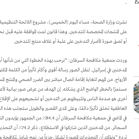
–
نشرت وزارة الصحة، مساء اليوم (الخميس)، مشروع اللائحة التنظيمية
على المنتجات المخصصة للتدخين. وهذا قانون تمت الموافقة عليه قبل 
أو لصق صورة لأضرار التدخين على علبة أو غلاف منتج للتدخين.
وردت جمعية مكافحة السرطان: “نرحب بهذه الخطوة التي من شأنها أن
المدخنين في إسرائيل. تنقل الصور رسالة أقوى وأكثر تأثيراً من الكلمة ال
الأرواح. من المهم للغاية إقامة اتصال مباشر بين الضرر الصحي والمنتج الم
مستمرًا بالخطر الواضح الذي يشكله. إن الهدف من عرض صور بيانية لأ
أخرى هو صدمة الناس وتثبيطهم عن التدخين أو تشجيعهم على الإقلاع
العاطفية تخلق تأثيرًا دائمًا، وعلى المدى القصير والطويل ستجلب هذه ا
في الماضي في جمعية مكافحة السرطان أن .4
السجائر. من المدخنين الذ
تردع “ونؤكد أن التحذيرات المصورة تشكل جزءاً من نهج شامل لمكافحة و