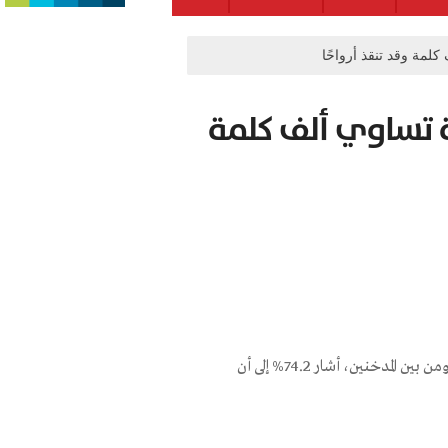
مة وقد تنقذ أرواحًا
 تساوي ألف كلمة
84.4% من الجمهور يؤيدون وضع تحذيرات بالصور على علب السجائر. ومن بين المدخنين، أشار 74.2% إلى أن