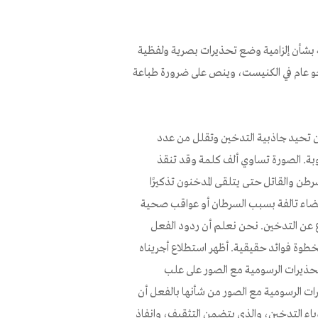
 بشأن إلزامية وضع تحذيرات بصرية ولفظية
نحو عام في الكنيست، وينص على ضرورة طباعة
 تحيد جاذبية التدخين وتقلل من عدد
مكتوبة. الصورة تساوي ألف كلمة وقد تنقذ
سرطن والقاتل حتى يتلقى المدخنون تذكيرًا
عضاء تالفة بسبب السرطان أو عواقب صحية
 عن التدخين. نحن نعلم أن ردود الفعل
لخطوة فوائد حقيقية. أظهر استطلاع أجريناه
84٪ من الجمهور يؤيدون التحذيرات الرسومية مع الصور على علب
ين شاركوا في الاستطلاع، ذكر 74.2٪ أن التحذيرات الرسومية مع الصور من شأنها بالفعل أن
باء التدخين، والذي يتضمن التثقيف، وانفاذ