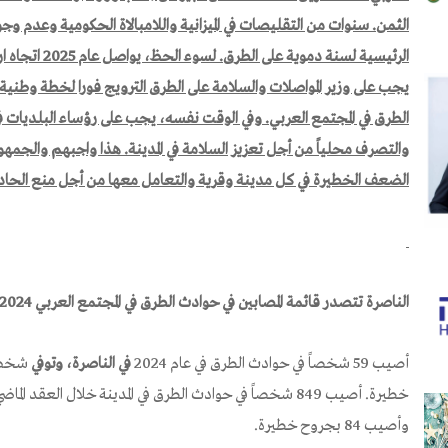
الثمن
.
سنوات من
التقليصات
في الميزانية واللامبالاة الحكومية وعدم
الرئيسية لسنة دموية على الطرق
.
لسوء الحظ، يواصل عام
2025
اتجاه ا
يجب على وزير
المواصلات
والسلامة على الطرق الترويج فورا لخطة وطنية
الطرق في المجتمع العربي
.
وفي الوقت نفسه، يجب على رؤساء البلديات في 
والتصرف
محلياً
من أجل تعزيز السلامة في المدينة
.
هذا واجبهم والجمهور
الضعف الخطيرة في كل مدينة وقرية والتعامل معها من أجل منع الحاد
الناصرة تتصدر قائمة المصابين في حوادث الطرق في المجتمع العربي
2024
أصيب 59 شخصاً في حوادث الطرق في عام 2024
في الناصرة، وتوفي
شخص 
وأصيب 84 بجروح خطيرة.