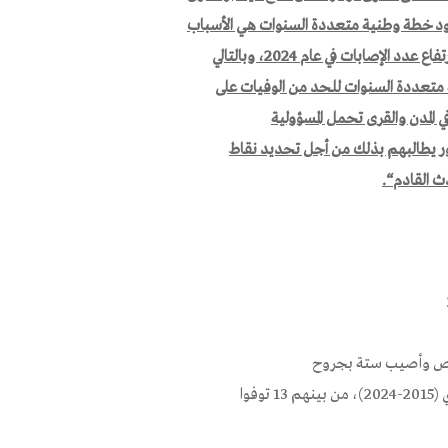
 وجود خطة وطنية متعددة السنوات هي الأسباب
رتفاع عدد الإصابات في عام
2024
، وبالتالي
 متعددة السنوات للحد من الوفيات على
المدن والقرى تحمل المسؤولية
 يطا
لبهم بذلك
من أجل تحديد نقاط
ث القادم
“.
وأصيب ستة بجروح
خطيرة. أصيب 849 شخصاً في حوادث الطرق في المدينة خلال العقد الماضي (2015-2024)، من بينهم 13 توفوا