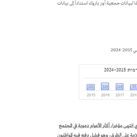
صاً من المجتمع العربي في حوادث الطرق في عام 2024، وفقا لبيانات جمعية أور ياروك استناداً إلى بيانات
 انتهى مؤخرا، أكثر الأعوام دموية في المجتمع
امة على الطرق، وهو فشل دفع فيه المواطنون