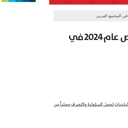
مدير عام جمعية أور ياروك:ملخص عام 2024 في
بلديات تحمل المسؤولية والتصرف
محلياً
من