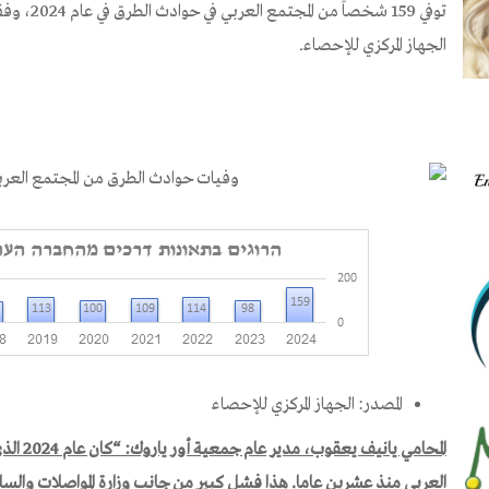
توفي 159 شخ
الجهاز المركزي للإحصاء.
المصدر: الجهاز المركزي للإحصاء
المحامي يانيف يعقوب، مدير عام جمعية أور ياروك
: “
كان عام
2024
الذي
العربي منذ عشرين عاما
.
هذا فشل كبير من جانب وزارة المواصلات والسل