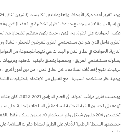
في إسرائيل و60٪ من جميع حوادث الطرق الخطيرة في العقد الماضي
عكس الحوادث على الطرق بين المدن ، حيث يكون معظم الضحايا من السا
الطرق داخل المدن هم من مستخدمي الطرق المعرضين للخطر – المشاة وراك
النارية. الحوادث في نطاق المدن و البلدات هي نتيجة لمجموعة من العو
بسلوك مستخدمي الطريق ، وبعضها يتعلق بالبنية التحتية وترتيبات ا
المركبات. تنبع إخفاقات السلامة داخل نطاق المدن ، من بين أمور أخرى 
وجهة نظر مستخدم السيارة ، مع القليل من الاهتمام باحتياجات المشاة أ
وبحسب تقرير مراقب الدول
تخصيص 204 مليون شيكل وتم استخدام 70 
خصصتها السلطة الوطنية للأمان على الطرق لنشاط مقرات السلامة على ا