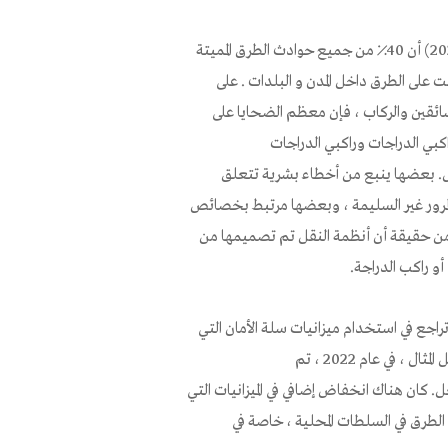
وجد تقرير أعده مركز الأبحاث والمعلومات في الكنيست (تشرين الثاني 2024) أن 40٪ من جميع حوادث الطرق المميتة
 وقعت على الطرق داخل المدن و البلدات . على
ئقين والركاب ، فإن معظم الضحايا على
بي الدراجات وراكبي الدراجات
امل. بعضها ينبع من أخطاء بشرية تتعلق
لمرور غير السليمة ، وبعضها مرتبط بخصائص
، من حقيقة أن أنظمة النقل تم تصميمها من
و راكب الدراجة.
ة، في العام الدراسي 2021-2022، كان هناك تراجع في استخدام ميزانيات سلة الأمان التي
تهدف إلى تحسين البنية التحتية للسلامة في السلطات المحلية. على سبيل المثال ، في عام 2022 ، تم
مليون شيكل فقط بالفعل. كان هناك انخفاض إضافي في الميزانيات التي
لطرق في السلطات المحلية ، خاصة في