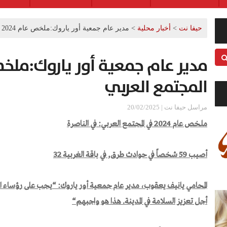
حيفا نت
>
أخبار محلية
>
مدير عام جمعية أور ياروك:ملخص عام 2024 في المجتمع العربي
المجتمع العربي
مراسل حيفا نت | 20/02/2025
ملخص عام
2024
في المجتمع العربي
:
في
الناصرة
أصيب
59
شخصاً في حوادث طرق, في باقة الغربية
32
المحامي يانيف يعقوب، مدير عام جمعية أور ياروك
: “
يجب على رؤساء ال
أجل تعزيز السلامة في المدينة
.
هذا هو واجبهم
“