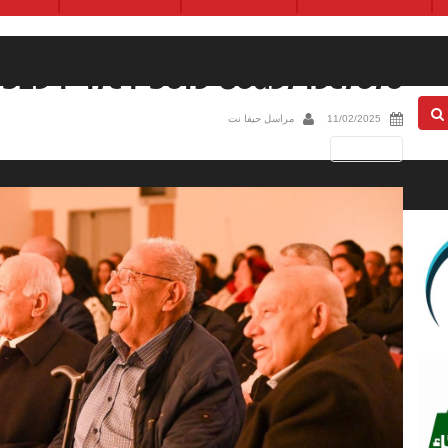
-b294-47c4-b0f3-86d3743c7670
11/02/2025
مراسل حيفا نت
Next