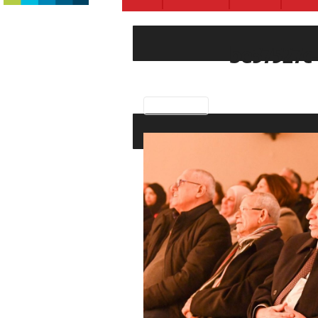
be37527c
Previous