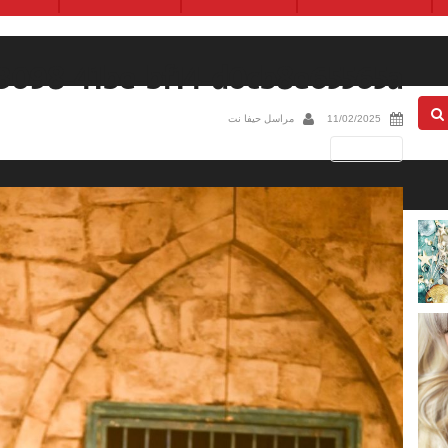
-3098-41be-bf14-d0cb8e65565a
11/02/2025
مراسل حيفا نت
Next