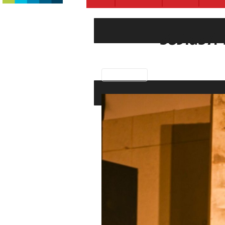
b851db7f
Previous