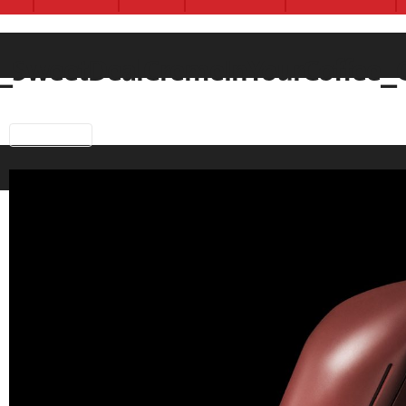
MAC_FY25_MACximalSatin_Ambi