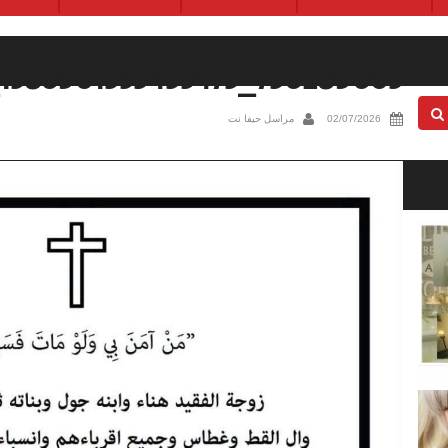
736289603_1586901353435475_4060221396306899225_n
02/07/2026
مراسل حيفا نت