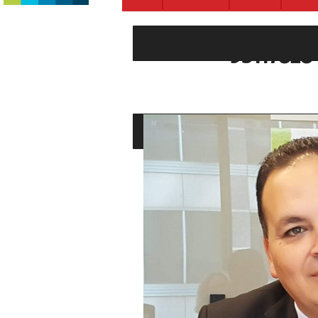
3b117828