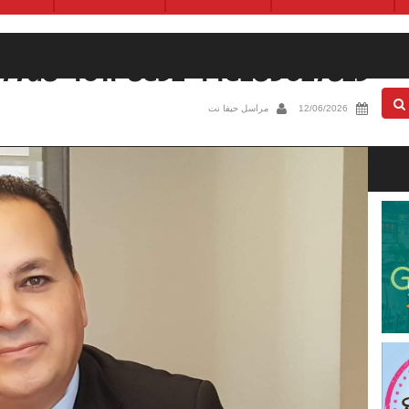
-77d8-401f-8e32-44e289027825
12/06/2026
مراسل حيفا نت