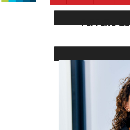
إفرات شفسير- بربار، المديرة العامة لـ PEPPER