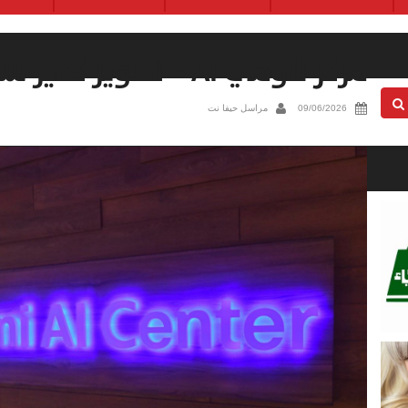
مركز لئومي AI – تصوير كفير سيفان
09/06/2026
مراسل حيفا نت