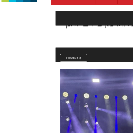
יה, מבואות החרמון צילום יוחנן
Previous