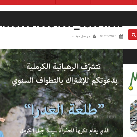
686941653_1453893240084933_8278285850373318650_n
04/05/2026
مراسل حيفا نت