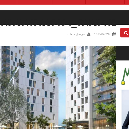
671583462_1435851631889094_2098537544949620135_n
13/04/2026
مراسل حيفا نت